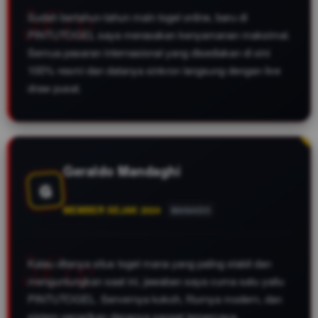
Sudah bertahun-tahun main togel online, baru di
PINTUTOGEL saya merasakan kenyamanan maksimal.
Semua pasaran internasional yang disediakan di sini
100% resmi dan datanya sinkron langsung dengan live
draw pusat.
Geraldo Mandaghi
G
MEMBER SEJAK 2024
MANADO
Kalau ditanya situs togel mana yang paling stabil dan
menguntungkan saat ini, jawaban saya cuma satu yaitu
PINTUTOGEL. Servernya kokoh, fiturnya modern, dan
sistem penarikan dananya sangat terpercaya.