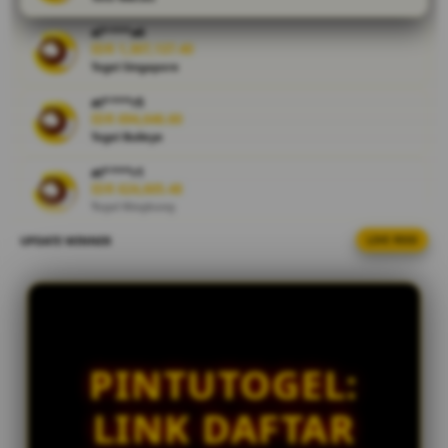
deposit serta
withdraw
al****a6
cepat, bonus
IDR 1,307,137.40
member
Togel Singapore
baru, dan
at****r5
layanan CS
IDR 694,646.60
24 jam.
Togel Bulleye
at****r1
V
IDR 624,605.48
i
Togel Kingkong
e
w
UPDATE WINNER
LIVE FEED
bi****a6
IDR 863,012.28
l
Toto Macau
i
c
ma****i1
e
IDR 1,680,422.72
n
Togel China
s
PINTUTOGEL:
ni****o0
e
IDR 1,467,399.02
d
LINK DAFTAR
Togel Bulleye
e