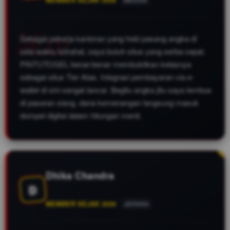
MEMBER SEJAK 2026
MEDAN
Sebagai pekerja kantoran yang hobi pasang angka di
sela waktu istirahat, saya butuh situs yang serba cepat.
PINTUTOGEL benar-benar membuktikan kelasnya
sebagai situs Tier Atas. Integrasi pembayaran via e-
wallet di sini sangat lancar. Begitu angka jitu saya tembus
di pasaran siang, dana kemenangan langsung masuk
dompet digital dalam hitungan menit.
Dhika Chandra
D
MEMBER SEJAK 2026
JEPARA